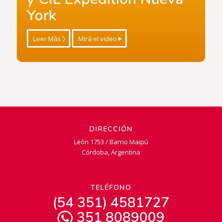
York
Leer Más
Mirá el video
DIRECCIÓN
León 1753 / Barrio Maipú
Córdoba, Argentina
TELÉFONO
(54 351) 4581727
351 8089009