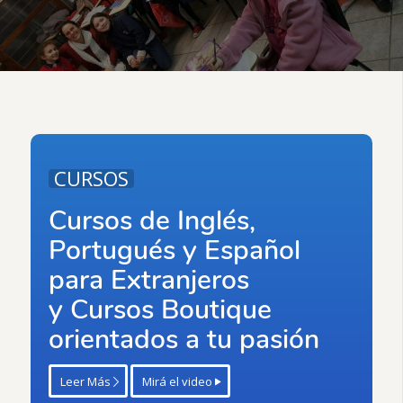
CURSOS
Cursos de Inglés,
Portugués y Español
para Extranjeros
y Cursos Boutique
orientados a tu pasión
Leer Más
Mirá el video